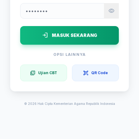
visibility
visibility
login
MASUK SEKARANG
OPSI LAINNYA
quiz
qr_code_scanner
Ujian CBT
QR Code
© 2026 Hak Cipta Kementerian Agama Republik Indonesia